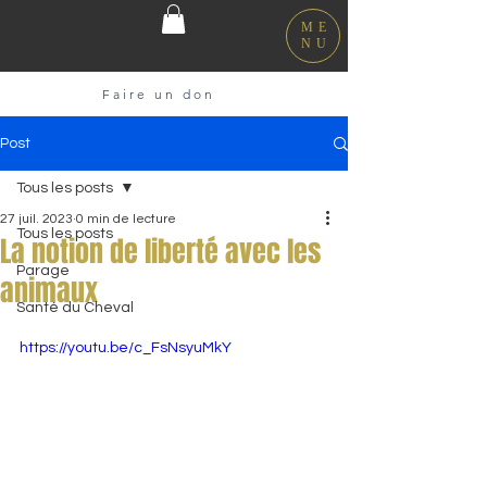
ME
NU
Faire un don
Post
Tous les posts
27 juil. 2023
0 min de lecture
Tous les posts
La notion de liberté avec les
Parage
animaux
Santé du Cheval
https://youtu.be/c_FsNsyuMkY