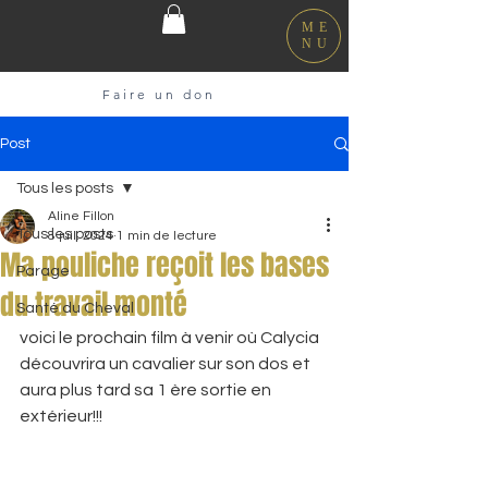
ME
NU
Faire un don
Post
Tous les posts
Aline Fillon
Tous les posts
8 juil. 2024
1 min de lecture
Ma pouliche reçoit les bases
Parage
du travail monté
Santé du Cheval
voici le prochain film à venir où Calycia 
découvrira un cavalier sur son dos et 
aura plus tard sa 1 ère sortie en 
extérieur!!! 