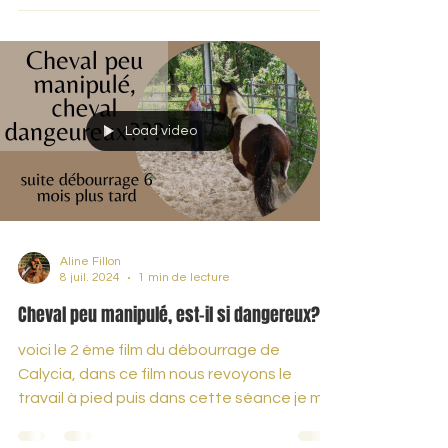
voici le prochain film à venir où Calycia
découvrira un cavalier sur son dos et aura
plus tard sa 1 ère sortie en extérieur!!!
Load video
Aline Fillon
8 juil. 2024
1 min de lecture
Cheval peu manipulé, est-il si dangereux?