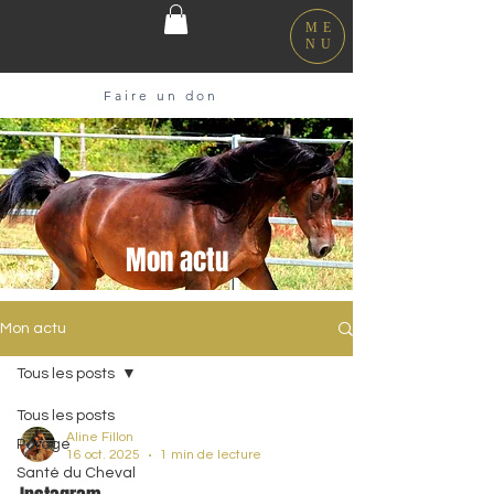
ME
NU
Faire un don
Mon actu
Mon actu
Tous les posts
Tous les posts
Aline Fillon
Parage
16 oct. 2025
1 min de lecture
Santé du Cheval