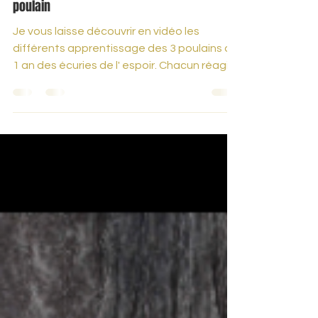
poulain
Je vous laisse découvrir en vidéo les
différents apprentissage des 3 poulains de
1 an des écuries de l' espoir. Chacun réagit
à sa...