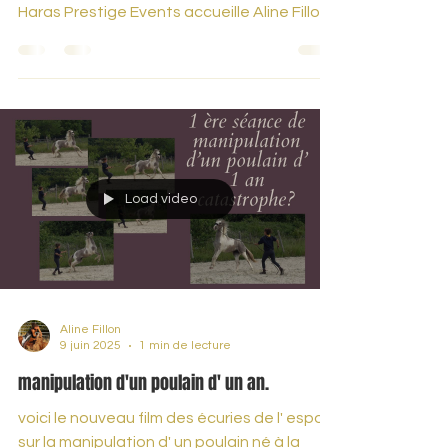
🌿 Et si vous veniez vivre une journée unique
de reconnexion à soi… par le cheval ? Le
Haras Prestige Events accueille Aline Fillon
pour...
Load video
Aline Fillon
9 juin 2025
1 min de lecture
manipulation d'un poulain d' un an.