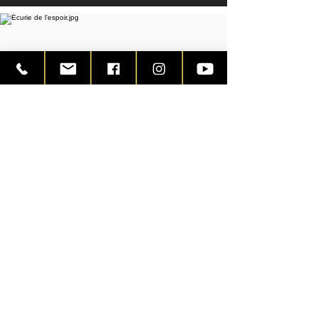
Location de la carrière ou rond de
longe:
12 euros / Séance avec votre
cheval.
Forfait trimestriel :
, 144 € avec
autorisation de venir quand vous le
souhaitez !
Me contacter pour reserver